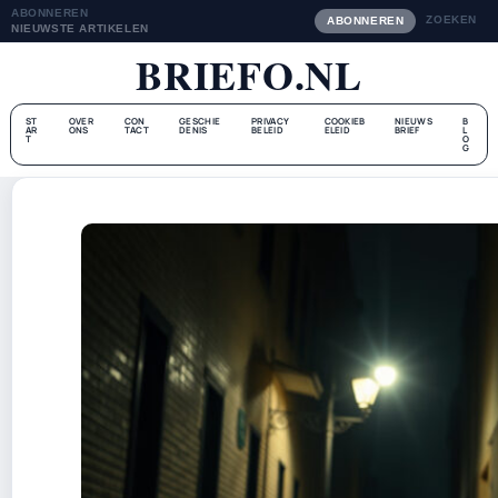
ABONNEREN
ZOEKEN
ABONNEREN
NIEUWSTE ARTIKELEN
BRIEFO.NL
ST
OVER
CON
GESCHIE
PRIVACY
COOKIEB
NIEUWS
B
AR
ONS
TACT
DENIS
BELEID
ELEID
BRIEF
L
T
O
G