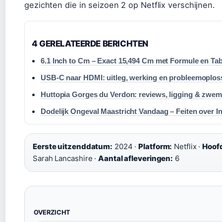
gezichten die in seizoen 2 op Netflix verschijnen.
4 GERELATEERDE BERICHTEN
6.1 Inch to Cm – Exact 15,494 Cm met Formule en Tab
USB-C naar HDMI: uitleg, werking en probleemoplos
Huttopia Gorges du Verdon: reviews, ligging & zwe
Dodelijk Ongeval Maastricht Vandaag – Feiten over I
Eerste uitzenddatum:
2024 ·
Platform:
Netflix ·
Hoofd
Sarah Lancashire ·
Aantal afleveringen:
6
OVERZICHT