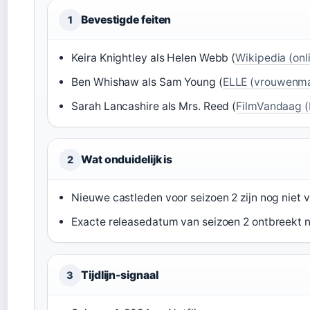
Bevestigde feiten
1
Keira Knightley als Helen Webb (
Wikipedia (onl
Ben Whishaw als Sam Young (
ELLE (vrouwenm
Sarah Lancashire als Mrs. Reed (
FilmVandaag (
Wat onduidelijk is
2
Nieuwe castleden voor seizoen 2 zijn nog niet v
Exacte releasedatum van seizoen 2 ontbreekt 
Tijdlijn-signaal
3