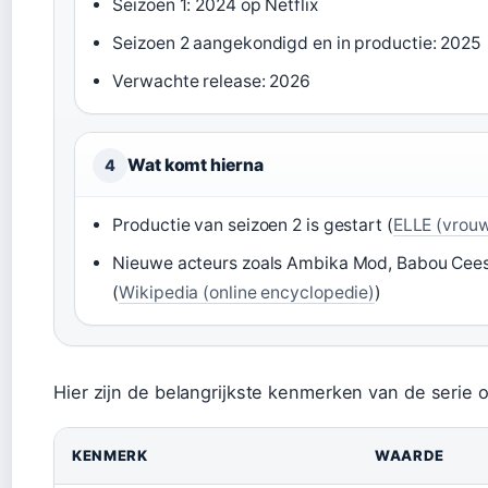
Seizoen 1: 2024 op Netflix
Seizoen 2 aangekondigd en in productie: 2025
Verwachte release: 2026
Wat komt hierna
4
Productie van seizoen 2 is gestart (
ELLE (vrou
Nieuwe acteurs zoals Ambika Mod, Babou Ceesa
(
Wikipedia (online encyclopedie)
)
Hier zijn de belangrijkste kenmerken van de serie op
KENMERK
WAARDE